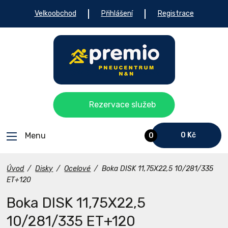
Velkoobchod
Přihlášení
Registrace
Rezervace služeb
Menu
0 Kč
0
Úvod
/
Disky
/
Ocelové
/
Boka DISK 11,75X22,5 10/281/335
ET+120
Boka DISK 11,75X22,5
10/281/335 ET+120