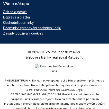
Vše o nákupu
Jak nakupovat
Doprava a platba
Obchodní podmínky
Podmínky zpracování osobních údajů
Zásady používání cookies
© 2017-2026 Pneucentrum N&N.
Webové stránky realizoval
Matosoft
.
PNEUCENTRUM N & N s. r. o.
ve spolupráci s Ministerstvem průmyslu a
obchodu v rámci Národního plánu obnovy účastní projektu s názvem
„FVE-PNEUCENTRUM NN-OLOMOUC“, rgč.
CZ.31.3.0/0.0/0.0/22_001/0006195
. Projekt je spolufinancován
Evropskou unií. V rámci projektu byla na střechu místa podnikání
instalována fotovoltaická elektrárna vč. akumulace s cílem zvýšit využití
obnovitelných zdrojů energie a energetickou soběstačnost.