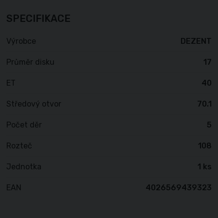
SPECIFIKACE
Výrobce
DEZENT
Průměr disku
17
ET
40
Středový otvor
70.1
Počet děr
5
Rozteč
108
Jednotka
1 ks
EAN
4026569439323