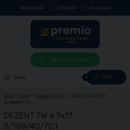
Velkoobchod
Přihlášení
Registrace
Rezervace služeb
Menu
0 Kč
0
Úvod
/
Disky
/
Hliníkové (ALU)
/
DEZENT TW d 7x17
5/108/40/70,1
DEZENT TW d 7x17
5/108/40/70,1