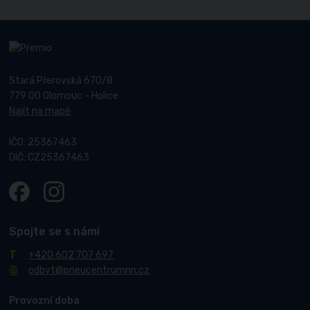
Stará Přerovská 670/8
779 00 Olomouc - Holice
Najít na mapě
IČO: 25367463
DIČ: CZ25367463
Spojte se s námi
+420 602 707 697
odbyt@pneucentrumnn.cz
Provozní doba