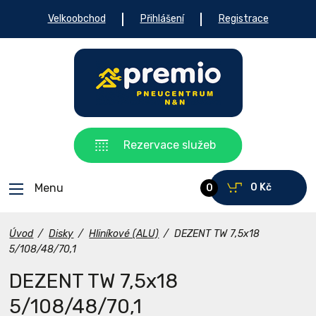
Velkoobchod
Přihlášení
Registrace
Rezervace služeb
Menu
0 Kč
0
Úvod
/
Disky
/
Hliníkové (ALU)
/
DEZENT TW 7,5x18
5/108/48/70,1
DEZENT TW 7,5x18
5/108/48/70,1