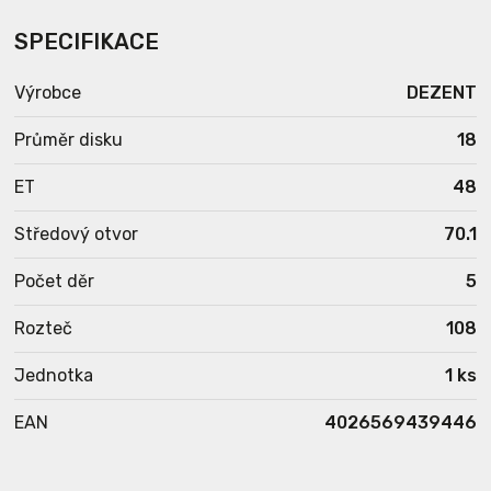
SPECIFIKACE
Výrobce
DEZENT
Průměr disku
18
ET
48
Středový otvor
70.1
Počet děr
5
Rozteč
108
Jednotka
1 ks
EAN
4026569439446