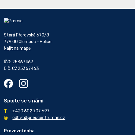
Stará Přerovská 670/8
779 00 Olomouc - Holice
Najít na mapě
IČO: 25367463
DIČ: CZ25367463
Spojte se s námi
+420 602 707 697
odbyt@pneucentrumnn.cz
Provozní doba