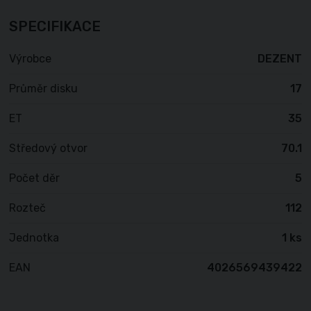
SPECIFIKACE
Výrobce
DEZENT
Průměr disku
17
ET
35
Středový otvor
70.1
Počet děr
5
Rozteč
112
Jednotka
1 ks
EAN
4026569439422