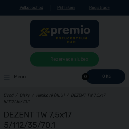
Velkoobchod
Přihlášení
Registrace
Rezervace služeb
Menu
0 Kč
0
Úvod
/
Disky
/
Hliníkové (ALU)
/
DEZENT TW 7,5x17
5/112/35/70,1
DEZENT TW 7,5x17
5/112/35/70,1