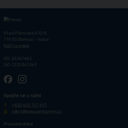
Stará Přerovská 670/8
779 00 Olomouc - Holice
Najít na mapě
IČO: 25367463
DIČ: CZ25367463
Spojte se s námi
+420 602 707 697
odbyt@pneucentrumnn.cz
Provozní doba