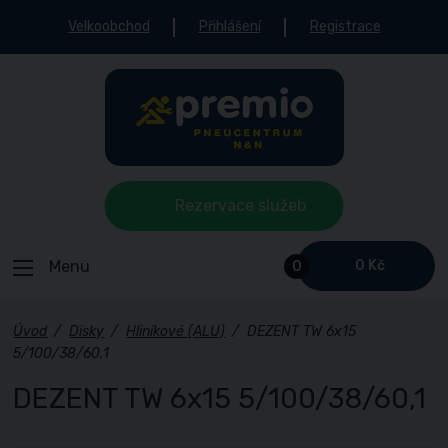
Velkoobchod
Přihlášení
Registrace
Rezervace služeb
Menu
0 Kč
0
Úvod
/
Disky
/
Hliníkové (ALU)
/
DEZENT TW 6x15
5/100/38/60,1
DEZENT TW 6x15 5/100/38/60,1