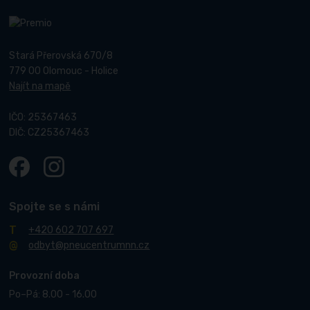
Stará Přerovská 670/8
779 00 Olomouc - Holice
Najít na mapě
IČO: 25367463
DIČ: CZ25367463
Spojte se s námi
+420 602 707 697
odbyt@pneucentrumnn.cz
Provozní doba
Po–Pá: 8.00 - 16.00