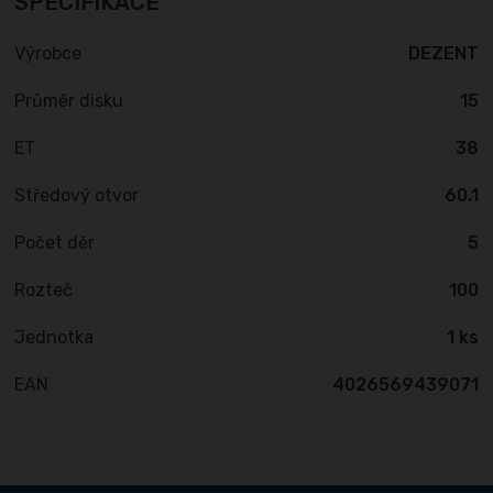
SPECIFIKACE
Výrobce
DEZENT
Průměr disku
15
ET
38
Středový otvor
60.1
Počet děr
5
Rozteč
100
Jednotka
1 ks
EAN
4026569439071