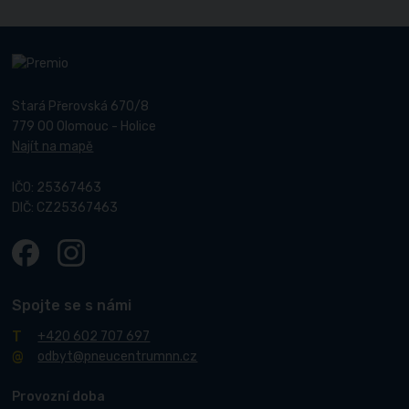
Stará Přerovská 670/8
779 00 Olomouc - Holice
Najít na mapě
IČO: 25367463
DIČ: CZ25367463
Spojte se s námi
+420 602 707 697
odbyt@pneucentrumnn.cz
Provozní doba