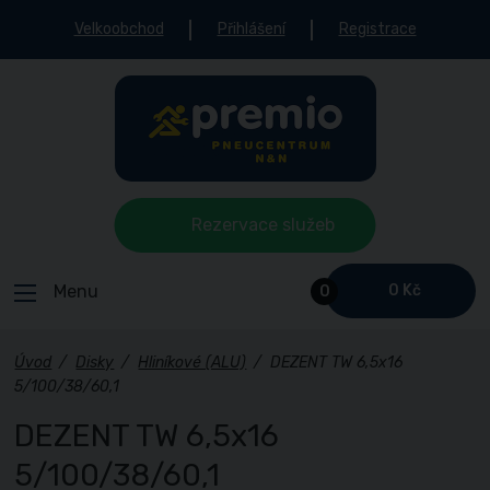
Velkoobchod
Přihlášení
Registrace
Rezervace služeb
Menu
0 Kč
0
Úvod
/
Disky
/
Hliníkové (ALU)
/
DEZENT TW 6,5x16
5/100/38/60,1
DEZENT TW 6,5x16
5/100/38/60,1