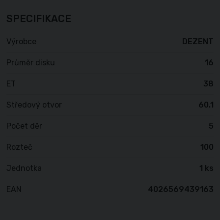
SPECIFIKACE
Výrobce
DEZENT
Průměr disku
16
ET
38
Středový otvor
60.1
Počet děr
5
Rozteč
100
Jednotka
1 ks
EAN
4026569439163