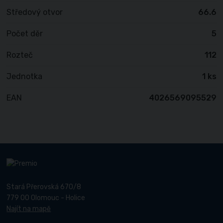
Středový otvor
66.6
Počet děr
5
Rozteč
112
Jednotka
1 ks
EAN
4026569095529
Stará Přerovská 670/8
779 00 Olomouc - Holice
Najít na mapě