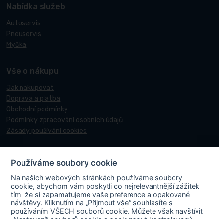
Nabídka služeb
Autoservis
Pneuservis
Myčka
Vše o nákupu
Jak nakupovat
Doprava a platba
Obchodní podmínky
Podmínky zpracování osobních údajů
Zásady používání cookies
Používáme soubory cookie
© 2017-2026 Pneucentrum N&N.
Na našich webových stránkách používáme soubory
Webové stránky realizoval
Matosoft
.
cookie, abychom vám poskytli co nejrelevantnější zážitek
tím, že si zapamatujeme vaše preference a opakované
návštěvy. Kliknutím na „Přijmout vše“ souhlasíte s
používáním VŠECH souborů cookie. Můžete však navštívit