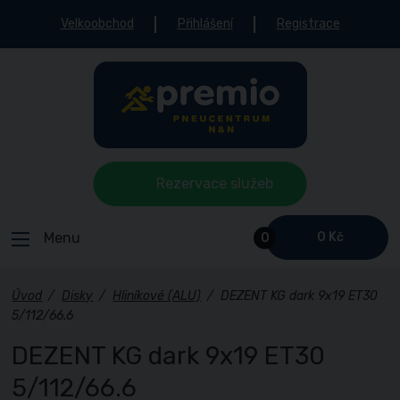
Velkoobchod
Přihlášení
Registrace
Rezervace služeb
Menu
0 Kč
0
Úvod
/
Disky
/
Hliníkové (ALU)
/
DEZENT KG dark 9x19 ET30
5/112/66.6
DEZENT KG dark 9x19 ET30
5/112/66.6