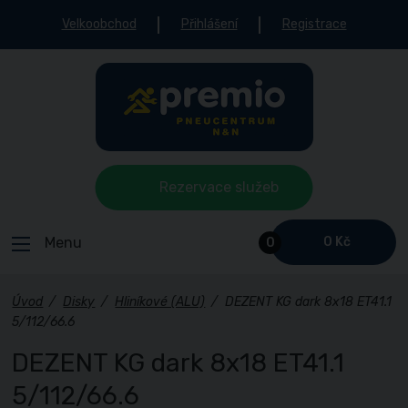
Velkoobchod
Přihlášení
Registrace
Rezervace služeb
Menu
0 Kč
0
Úvod
/
Disky
/
Hliníkové (ALU)
/
DEZENT KG dark 8x18 ET41.1
5/112/66.6
DEZENT KG dark 8x18 ET41.1
5/112/66.6