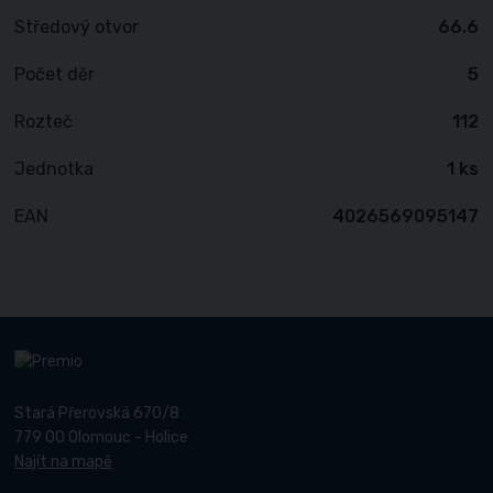
Středový otvor
66.6
Počet děr
5
Rozteč
112
Jednotka
1 ks
EAN
4026569095147
Stará Přerovská 670/8
779 00 Olomouc - Holice
Najít na mapě