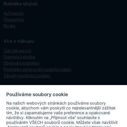
Nabídka služeb
Autoservis
Pneuservis
Myčka
Vše o nákupu
Jak nakupovat
Doprava a platba
Obchodní podmínky
Podmínky zpracování osobních údajů
Zásady používání cookies
Používáme soubory cookie
© 2017-2026 Pneucentrum N&N.
Na našich webových stránkách používáme soubory
Webové stránky realizoval
Matosoft
.
cookie, abychom vám poskytli co nejrelevantnější zážitek
tím, že si zapamatujeme vaše preference a opakované
návštěvy. Kliknutím na „Přijmout vše“ souhlasíte s
používáním VŠECH souborů cookie. Můžete však navštívit