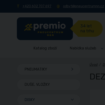
+420 602 707 697
odbyt@pneucentrumnn.cz
34 let
na trhu
Katalog zboží
Nabídka služeb
Úvod
/
D
PNEUMATIKY
DEZ
DUŠE, VLOŽKY
DISKY