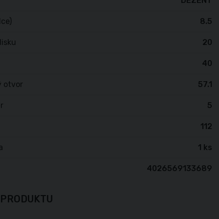
DEZENT
lce)
8.5
isku
20
40
 otvor
57.1
r
5
112
a
1 ks
4026569133689
 PRODUKTU