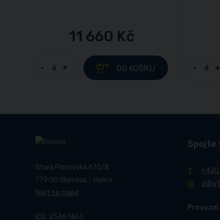
11 660 Kč
-
+
-
DO KOŠÍKU
Spojte 
Stará Přerovská 670/8
+420
779 00 Olomouc - Holice
odby
Najít na mapě
Provozní
IČO: 25367463