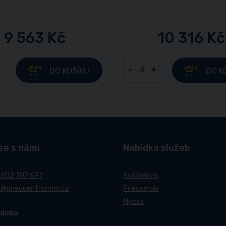
9 563 Kč
10 316 Kč
+
-
+
DO KOŠÍKU
DO K
se s námi
Nabídka služeb
 602 707 697
Autoservis
t@pneucentrumnn.cz
Pneuservis
Myčka
 doba