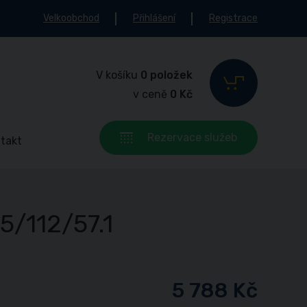
Velkoobchod
Přihlášení
Registrace
V košíku
0 položek
v ceně
0 Kč
Rezervace služeb
takt
5/112/57.1
5 788 Kč