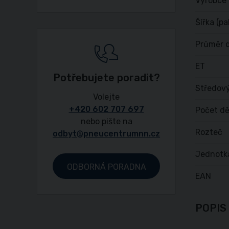
Výrobce
Šířka (pa
Průměr d
ET
Potřebujete poradit?
Středový
Volejte
+420 602 707 697
Počet dě
nebo pište na
Rozteč
odbyt@pneucentrumnn.cz
Jednotk
ODBORNÁ PORADNA
EAN
POPIS