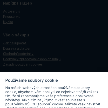
Nabídka služeb
Autoservis
Pneuservis
Myčka
Vše o nákupu
Jak nakupovat
Doprava a platba
Obchodní podmínky
Podmínky zpracování osobních údajů
Zásady používání cookies
Používáme soubory cookie
© 2017-2026 Pneucentrum N&N.
Na našich webových stránkách používáme soubory
Webové stránky realizoval
Matosoft
.
cookie, abychom vám poskytli co nejrelevantnější zážitek
tím, že si zapamatujeme vaše preference a opakované
návštěvy. Kliknutím na „Přijmout vše“ souhlasíte s
používáním VŠECH souborů cookie. Můžete však navštívit