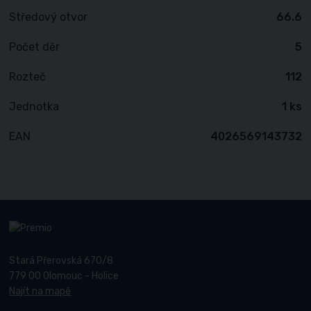
Středový otvor
66.6
Počet děr
5
Rozteč
112
Jednotka
1 ks
EAN
4026569143732
Stará Přerovská 670/8
779 00 Olomouc - Holice
Najít na mapě