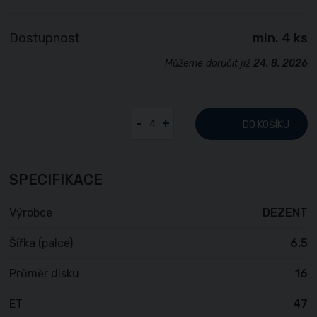
Dostupnost
min. 4 ks
Můžeme doručit již
24. 8. 2026
-
+
DO KOŠÍKU
SPECIFIKACE
Výrobce
DEZENT
Šířka (palce)
6.5
Průměr disku
16
ET
47