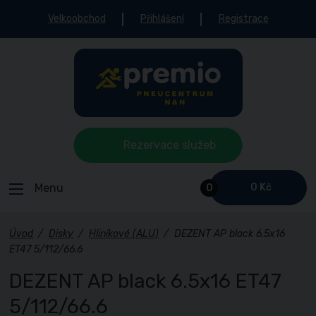
Velkoobchod
Přihlášení
Registrace
Rezervace služeb
Menu
0 Kč
0
Úvod
/
Disky
/
Hliníkové (ALU)
/
DEZENT AP black 6.5x16
ET47 5/112/66.6
DEZENT AP black 6.5x16 ET47
5/112/66.6