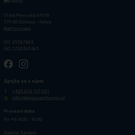
Stará Přerovská 670/8
779 00 Olomouc - Holice
Najít na mapě
IČO: 25367463
DIČ: CZ25367463
Spojte se s námi
+420 602 707 697
odbyt@pneucentrumnn.cz
Provozní doba
Po–Pá: 8.00 - 16.00
Sobota: Zavřeno