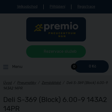
Velkoobchod
Přihlášení
Registrace
Rezervace služeb
Menu
0 Kč
0
Úvod
/
Pneumatiky
/
Zemědělské
/
Deli S-369 (Block) 6.00-9
143A2 14PR
Deli S-369 (Block) 6.00-9 143A2
14PR