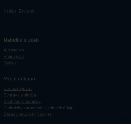
Neděle: Zavřeno
Nabídka služeb
Autoservis
Pneuservis
Myčka
Vše o nákupu
Jak nakupovat
Doprava a platba
Obchodní podmínky
Podmínky zpracování osobních údajů
Zásady používání cookies