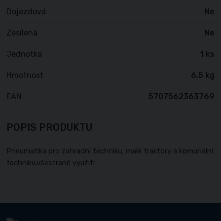
Dojezdová
Ne
Zesílená
Ne
Jednotka
1 ks
Hmotnost
6,5 kg
EAN
5707562363769
POPIS PRODUKTU
Pneumatika pro zahradní techniku, malé traktory a komunální
techniku.všestrané využití