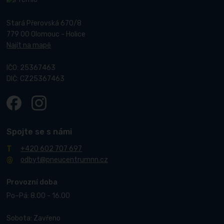
Stará Přerovská 670/8
779 00 Olomouc - Holice
Najít na mapě
IČO: 25367463
DIČ: CZ25367463
Spojte se s námi
+420 602 707 697
odbyt@pneucentrumnn.cz
Provozní doba
Po–Pá: 8.00 - 16.00
Sobota: Zavřeno