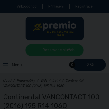
Velkoobchod
Přihlášení
Registrace
Rezervace služeb
Menu
0 Kč
0
Úvod
/
Pneumatiky
/
VAN
/
Letní
/
Continental
VANCONTACT 100 (2016) 195 R14 106Q
Continental VANCONTACT 100
(2016) 195 R14 106Q