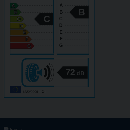
A
B
B
C
C
D
E
F
G
72
dB