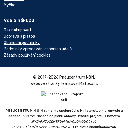
Myčka
Vše o nákupu
Jak nakupovat
Doprava a platba
Obchodní podmínky
Podmínky zpracování osobních údajů
Zásady používání cookies
© 2017-2026 Pneucentrum N&N.
Webové stránky realizoval
Matosoft
.
PNEUCENTRUM N & N s. r. o.
ve spolupráci s Ministerstvem průmyslu a
obchodu v rámci Národního plánu obnovy účastní projektu s názvem
„FVE-PNEUCENTRUM NN-OLOMOUC“, rgč.
CZ.31.3.0/0.0/0.0/22_001/0006195
. Projekt je spolufinancován