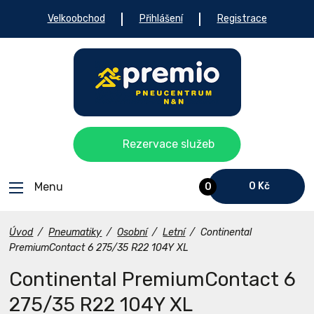
Velkoobchod
Přihlášení
Registrace
Rezervace služeb
Menu
0 Kč
0
Úvod
/
Pneumatiky
/
Osobní
/
Letní
/
Continental
PremiumContact 6 275/35 R22 104Y XL
Continental PremiumContact 6
275/35 R22 104Y XL