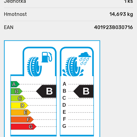
Jednotka
1 ks
Hmotnost
14,693 kg
EAN
4019238030716
A
B
B
B
C
D
E
F
G