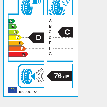
A
B
C
C
D
D
E
F
G
76
dB