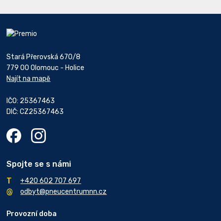
Stará Přerovská 670/8
779 00 Olomouc - Holice
Najít na mapě
IČO: 25367463
DIČ: CZ25367463
Spojte se s námi
+420 602 707 697
odbyt@pneucentrumnn.cz
Provozní doba