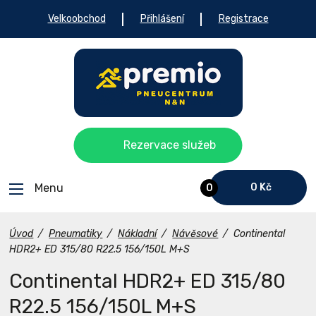
Velkoobchod
Přihlášení
Registrace
Rezervace služeb
Menu
0 Kč
0
Úvod
/
Pneumatiky
/
Nákladní
/
Návěsové
/
Continental
HDR2+ ED 315/80 R22.5 156/150L M+S
Continental HDR2+ ED 315/80
R22.5 156/150L M+S