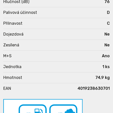
Hlučnost (dB)
76
Palivová účinnost
D
Přilnavost
C
Dojezdová
Ne
Zesílená
Ne
M+S
Ano
Jednotka
1 ks
Hmotnost
74,9 kg
EAN
4019238630701