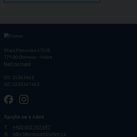
Stará Přerovská 670/8
779 00 Olomouc - Holice
Najít na mapě
IČO: 25367463
DIČ: CZ25367463
Spojte se s námi
+420 602 707 697
odbyt@pneucentrumnn.cz