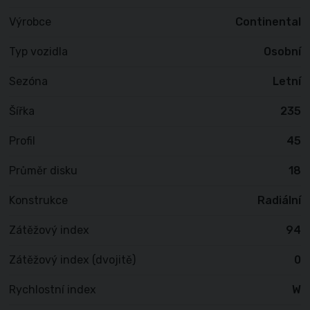
Výrobce
Continental
Typ vozidla
Osobní
Sezóna
Letní
Šířka
235
Profil
45
Průměr disku
18
Konstrukce
Radiální
Zátěžový index
94
Zátěžový index (dvojitě)
0
Rychlostní index
W