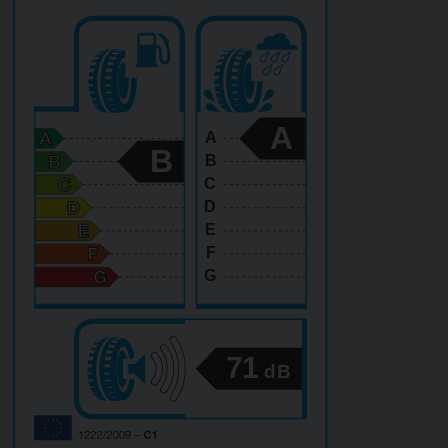
A
A
B
B
C
D
E
F
G
71
dB