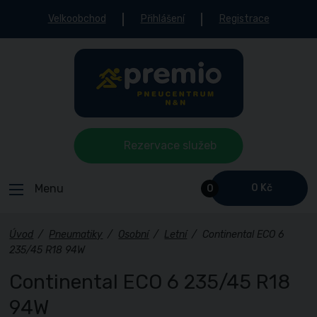
Velkoobchod
Přihlášení
Registrace
Rezervace služeb
Menu
0 Kč
0
Úvod
/
Pneumatiky
/
Osobní
/
Letní
/
Continental ECO 6
235/45 R18 94W
Continental ECO 6 235/45 R18
94W