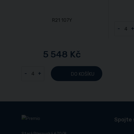
-
5 548 Kč
-
+
DO KOŠÍKU
Spojte 
Stará Přerovská 670/8