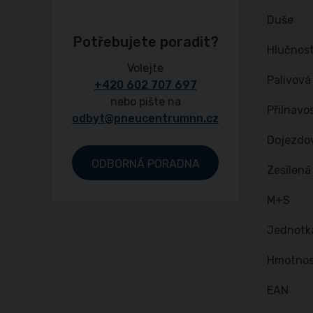
Duše
Potřebujete poradit?
Hlučnost
Volejte
Palivová
+420 602 707 697
nebo pište na
Přilnavo
odbyt@pneucentrumnn.cz
Dojezdo
ODBORNÁ PORADNA
Zesílená
M+S
Jednotk
Hmotnos
EAN