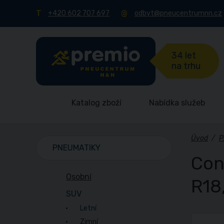
+420 602 707 697
odbyt@pneucentrumnn.cz
34 let
na trhu
Katalog zboží
Nabídka služeb
Úvod
/
P
PNEUMATIKY
Con
Osobní
R18
SUV
Letní
Zimní