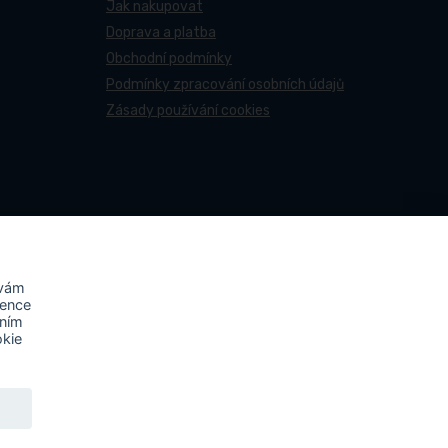
Jak nakupovat
Doprava a platba
Obchodní podmínky
Podmínky zpracování osobních údajů
Zásady používání cookies
 vám
rence
áním
okie
ovy účastní projektu s názvem
„FVE-PNEUCENTRUM NN-
ktu byla na střechu místa podnikání instalována fotovoltaická