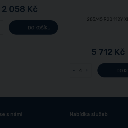
2 058 Kč
+
DO KOŠÍKU
5 712 Kč
-
+
DO K
se s námi
Nabídka služeb