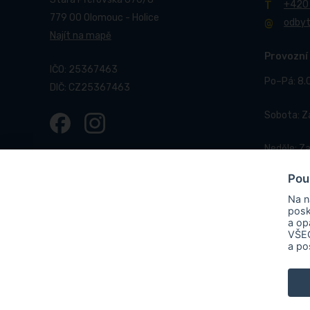
+420
779 00 Olomouc - Holice
odby
Najít na mapě
Provozní
IČO: 25367463
Po–Pá: 8.
DIČ: CZ25367463
Sobota: 
Neděle: Z
Pou
Na n
posk
a op
VŠEC
© 2017-2026 Pneucentrum N&N.
Webové stránky realizo
a po
PNEUCENTRUM N & N s. r. o.
ve
OLOMOUC“, rgč. CZ.31.3.0/0.0/
elektrárna vč. akumulace s cíle