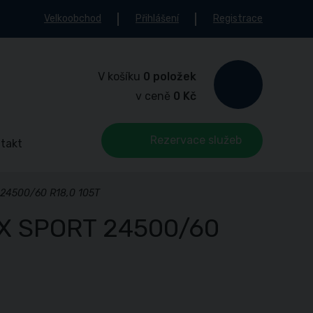
Velkoobchod
Přihlášení
Registrace
V košíku
0 položek
v ceně
0 Kč
Rezervace služeb
takt
24500/60 R18,0 105T
X SPORT 24500/60