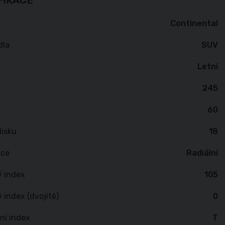
FIKACE
Continental
dla
SUV
Letní
245
60
isku
18
kce
Radiální
ý index
105
 index (dvojitě)
0
ní index
T