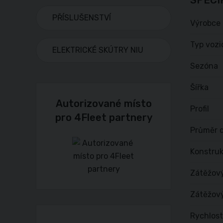
SPECI
PŘÍSLUŠENSTVÍ
Výrobce
Typ vozi
ELEKTRICKÉ SKÚTRY NIU
Sezóna
Šířka
Autorizované místo
Profil
pro 4Fleet partnery
Průměr d
Konstru
Zátěžov
Zátěžový
Rychlost