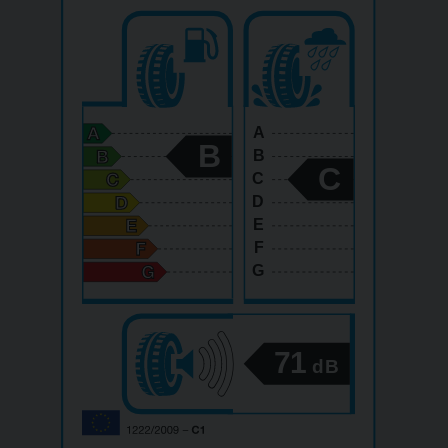
A
B
B
C
C
D
E
F
G
71
dB