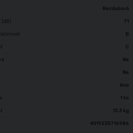
Bezdušová
 (dB)
71
 účinnost
B
st
C
vá
Ne
Ne
Ano
a
1 ks
t
13,3 kg
4019238716986