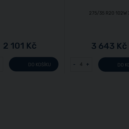
2 101 Kč
3 643 Kč
+
-
+
DO KOŠÍKU
DO K