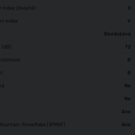
 index (dvojitě)
0
ní index
V
Bezdušová
 (dB)
72
 účinnost
B
st
B
vá
Ne
Ne
Ano
Mountain-Snowflake (3PMSF)
Ano