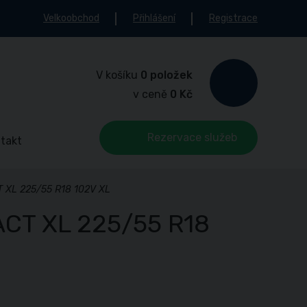
Velkoobchod
Přihlášení
Registrace
V košíku
0 položek
v ceně
0 Kč
Rezervace služeb
takt
 XL 225/55 R18 102V XL
CT XL 225/55 R18