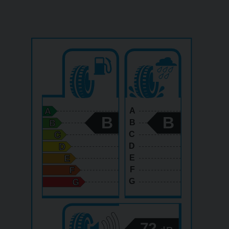
A
B
B
B
C
D
E
F
G
72