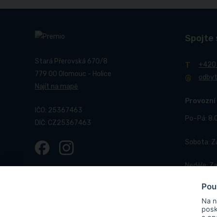
Spojte 
Stará Přerovská 670/8
+420
779 00 Olomouc - Holice
odby
Najít na mapě
Provozní
IČO: 25367463
Po–Pá: 8.
DIČ: CZ25367463
Sobota: 
Neděle: Z
Pou
Na n
posk