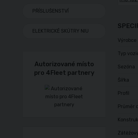
PŘÍSLUŠENSTVÍ
SPECI
ELEKTRICKÉ SKÚTRY NIU
Výrobce
Typ vozi
Autorizované místo
Sezóna
pro 4Fleet partnery
Šířka
Profil
Průměr d
Konstru
Zátěžov