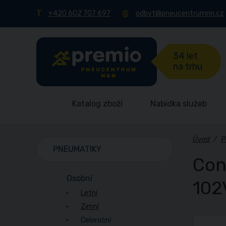
+420 602 707 697
odbyt@pneucentrumnn.cz
34 let
na trhu
Katalog zboží
Nabídka služeb
Úvod
/
P
PNEUMATIKY
Con
Osobní
102
Letní
Zimní
Celoroční