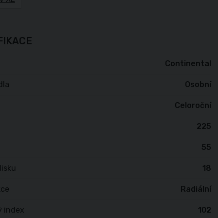
FIKACE
Continental
dla
Osobní
Celoroční
225
55
isku
18
kce
Radiální
ý index
102