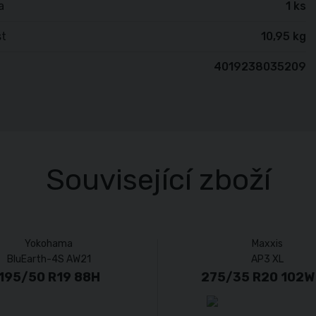
a
1 ks
t
10,95 kg
4019238035209
Související zboží
Yokohama
Maxxis
BluEarth-4S AW21
AP3 XL
195/50 R19 88H
275/35 R20 102W