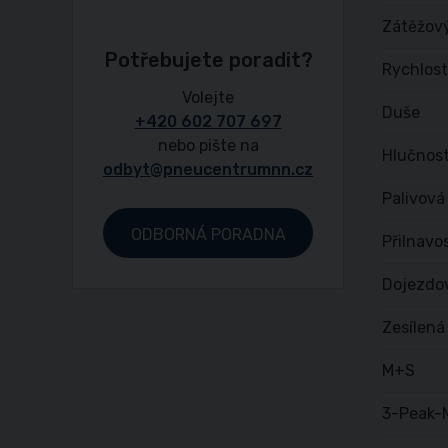
Zátěžový
Potřebujete poradit?
Rychlost
Volejte
Duše
+420 602 707 697
nebo pište na
Hlučnost
odbyt@pneucentrumnn.cz
Palivová
ODBORNÁ PORADNA
Přilnavo
Dojezdo
Zesílená
M+S
3-Peak-