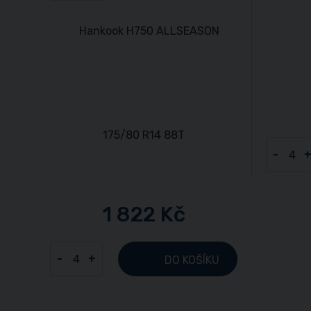
-
1 822 Kč
-
+
DO KOŠÍKU