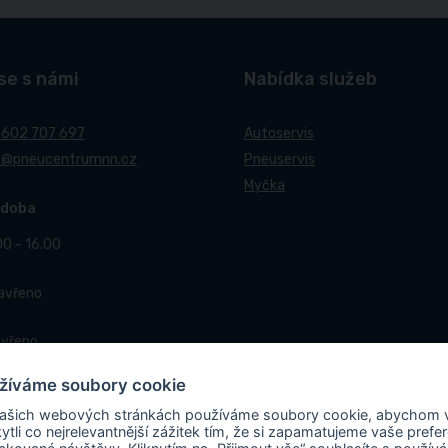
se s námi
Nabídka služeb
 602 707 697
Autoservis
t@pneucentrumnn.cz
Pneuservis
Myčka
 doba
00 - 16.00
Zavřeno
avřeno
žíváme soubory cookie
ašich webových stránkách používáme soubory cookie, abychom
ytli co nejrelevantnější zážitek tím, že si zapamatujeme vaše prefe