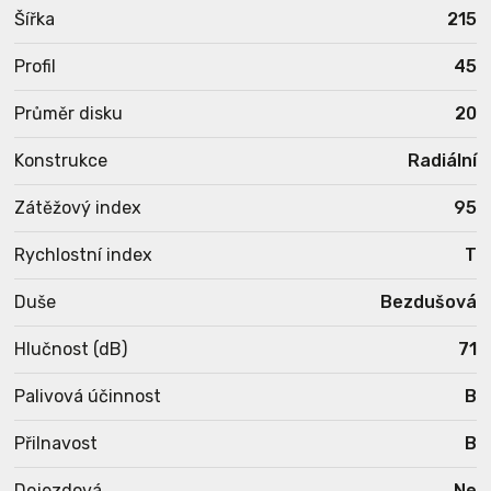
Šířka
215
Profil
45
Průměr disku
20
Konstrukce
Radiální
Zátěžový index
95
Rychlostní index
T
Duše
Bezdušová
Hlučnost (dB)
71
Palivová účinnost
B
Přilnavost
B
Dojezdová
Ne