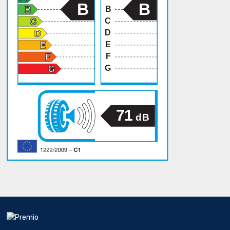
B
B
B
C
D
E
F
G
71
dB