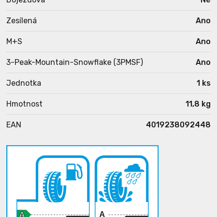
Zesílená
Ano
M+S
Ano
3-Peak-Mountain-Snowflake (3PMSF)
Ano
Jednotka
1 ks
Hmotnost
11,8 kg
EAN
4019238092448
A