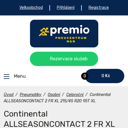
Velkoobchod
Přihlášení
Registrace
Rezervace služeb
Menu
0 Kč
0
Úvod
/
Pneumatiky
/
Osobní
/
Celoroční
/
Continental
ALLSEASONCONTACT 2 FR XL 215/45 R20 95T XL
Continental
ALLSEASONCONTACT 2 FR XL