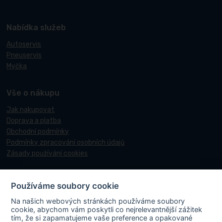
Nabídka služeb
Autoservis
Pneuservis
Myčka
Vše o nákupu
Jak nakupovat
Doprava a platba
Obchodní podmínky
Podmínky zpracování osobních údajů
Zásady používání cookies
Používáme soubory cookie
© 2017-2026 Pneucentrum N&N.
Na našich webových stránkách používáme soubory
Webové stránky realizoval
Matosoft
.
cookie, abychom vám poskytli co nejrelevantnější zážitek
tím, že si zapamatujeme vaše preference a opakované