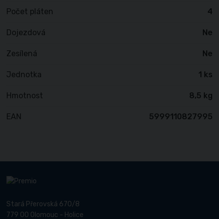
Počet pláten
4
Dojezdová
Ne
Zesílená
Ne
Jednotka
1 ks
Hmotnost
8,5 kg
EAN
5999110827995
Stará Přerovská 670/8
779 00 Olomouc - Holice