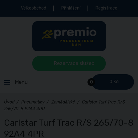
Velkoobchod
Přihlášení
Registrace
Rezervace služeb
Menu
0 Kč
0
Úvod
/
Pneumatiky
/
Zemědělské
/
Carlstar Turf Trac R/S
265/70-8 92A4 4PR
Carlstar Turf Trac R/S 265/70-8
92A4 4PR