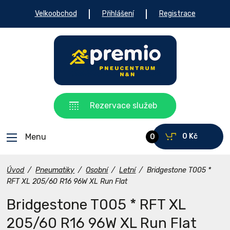
Velkoobchod
Přihlášení
Registrace
Rezervace služeb
Menu
0 Kč
0
Úvod
/
Pneumatiky
/
Osobní
/
Letní
/
Bridgestone T005 *
RFT XL 205/60 R16 96W XL Run Flat
Bridgestone T005 * RFT XL
205/60 R16 96W XL Run Flat