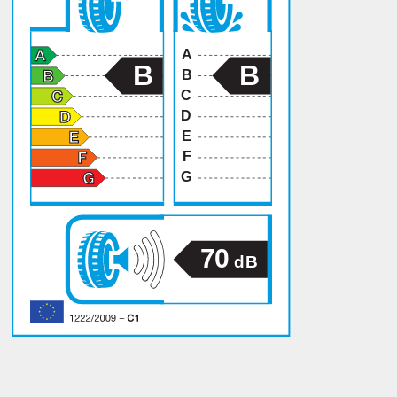
A
B
B
B
C
D
E
F
G
70
dB