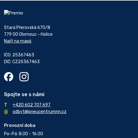
Stará Přerovská 670/8
779 00 Olomouc - Holice
Najít na mapě
IČO: 25367463
DIČ: CZ25367463
Spojte se s námi
+420 602 707 697
odbyt@pneucentrumnn.cz
Provozní doba
Po–Pá: 8.00 - 16.00