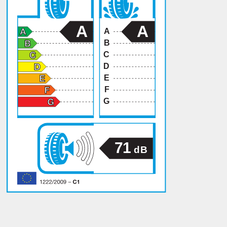
A
A
A
B
C
D
E
F
G
71
dB