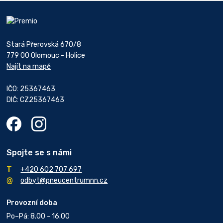
Stará Přerovská 670/8
779 00 Olomouc - Holice
Najít na mapě
IČO: 25367463
DIČ: CZ25367463
Spojte se s námi
+420 602 707 697
odbyt@pneucentrumnn.cz
Provozní doba
Po–Pá: 8.00 - 16.00