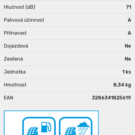
Hlučnost (dB)
71
Palivová účinnost
A
Přilnavost
A
Dojezdová
Ne
Zesílená
Ne
Jednotka
1 ks
Hmotnost
8,34 kg
EAN
3286341825619