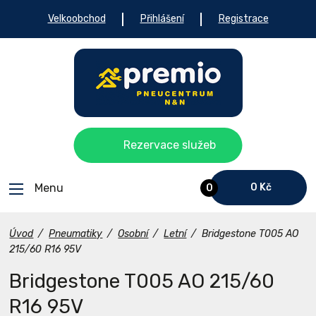
Velkoobchod
Přihlášení
Registrace
Rezervace služeb
Menu
0 Kč
0
Úvod
/
Pneumatiky
/
Osobní
/
Letní
/
Bridgestone T005 AO
215/60 R16 95V
Bridgestone T005 AO 215/60
R16 95V