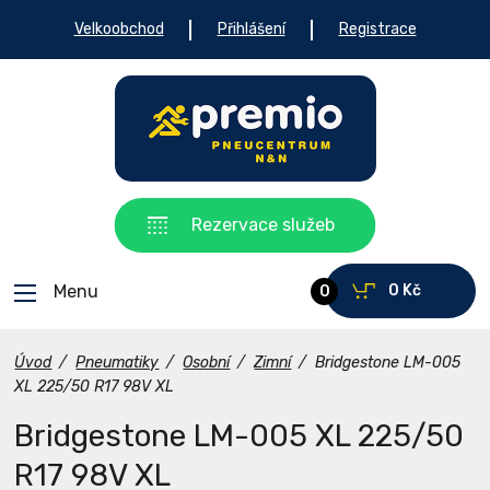
Velkoobchod
Přihlášení
Registrace
Rezervace služeb
Menu
0 Kč
0
Úvod
/
Pneumatiky
/
Osobní
/
Zimní
/
Bridgestone LM-005
XL 225/50 R17 98V XL
Bridgestone LM-005 XL 225/50
R17 98V XL