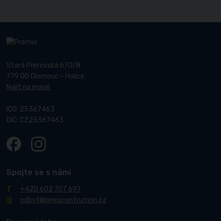
Stará Přerovská 670/8
779 00 Olomouc - Holice
Najít na mapě
IČO: 25367463
DIČ: CZ25367463
Spojte se s námi
+420 602 707 697
odbyt@pneucentrumnn.cz