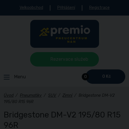
Velkoobchod
Přihlášení
Registrace
Rezervace služeb
Menu
0 Kč
0
Úvod
/
Pneumatiky
/
SUV
/
Zimní
/
Bridgestone DM-V2
195/80 R15 96R
Bridgestone DM-V2 195/80 R15
96R