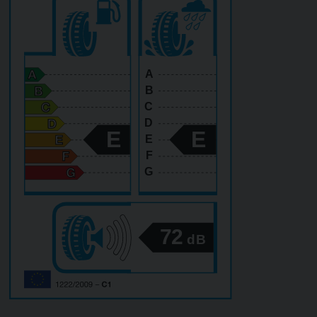
A
B
C
D
E
E
E
F
G
72
dB