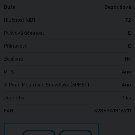
Duše
Bezdušová
Hlučnost (dB)
72
Palivová účinnost
E
Přilnavost
E
Zesílená
Ne
M+S
Ano
3-Peak-Mountain-Snowflake (3PMSF)
Ano
Jednotka
1 ks
EAN
3286341816211