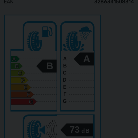
EAN
3286341508314
A
A
B
B
C
D
E
F
G
73
dB