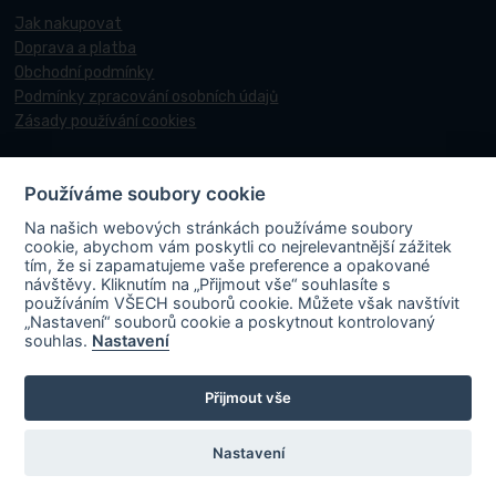
Jak nakupovat
Doprava a platba
Obchodní podmínky
Podmínky zpracování osobních údajů
Zásady používání cookies
Používáme soubory cookie
© 2017-2026 Pneucentrum N&N.
Na našich webových stránkách používáme soubory
Webové stránky realizoval
Matosoft
.
cookie, abychom vám poskytli co nejrelevantnější zážitek
tím, že si zapamatujeme vaše preference a opakované
návštěvy. Kliknutím na „Přijmout vše“ souhlasíte s
používáním VŠECH souborů cookie. Můžete však navštívit
„Nastavení“ souborů cookie a poskytnout kontrolovaný
PNEUCENTRUM N & N s. r. o.
ve spolupráci s Ministerstvem průmyslu a
souhlas.
Nastavení
obchodu v rámci Národního plánu obnovy účastní projektu s názvem
„FVE-PNEUCENTRUM NN-OLOMOUC“, rgč.
Přijmout vše
CZ.31.3.0/0.0/0.0/22_001/0006195
. Projekt je spolufinancován
Evropskou unií. V rámci projektu byla na střechu místa podnikání
instalována fotovoltaická elektrárna vč. akumulace s cílem zvýšit využití
Nastavení
obnovitelných zdrojů energie a energetickou soběstačnost.