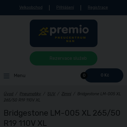
Velkoobchod
Přihlášení
Registrace
Rezervace služeb
Menu
0 Kč
0
Úvod
/
Pneumatiky
/
SUV
/
Zimní
/
Bridgestone LM-005 XL
265/50 R19 110V XL
Bridgestone LM-005 XL 265/50
R19 110V XL