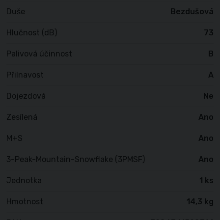
Duše
Bezdušová
Hlučnost (dB)
73
Palivová účinnost
B
Přilnavost
A
Dojezdová
Ne
Zesílená
Ano
M+S
Ano
3-Peak-Mountain-Snowflake (3PMSF)
Ano
Jednotka
1 ks
Hmotnost
14,3 kg