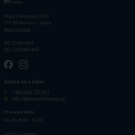
Stará Přerovská 670/8
779 00 Olomouc - Holice
Najít na mapě
IČO: 25367463
DIČ: CZ25367463
Spojte se s námi
+420 602 707 697
odbyt@pneucentrumnn.cz
Provozní doba
Po–Pá: 8.00 - 16.00
Sobota: Zavřeno