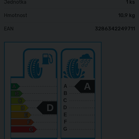
Jednotka
1 ks
Hmotnost
10,9 kg
EAN
3286342249711
A
A
B
C
D
D
E
F
G