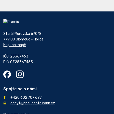
Stará Přerovská 670/8
779 00 Olomouc - Holice
Najít na mapě
IČO: 25367463
DIČ: CZ25367463
Spojte se s námi
+420 602 707 697
odbyt@pneucentrumnn.cz