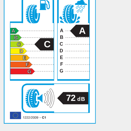
A
A
B
C
C
D
E
F
G
72
dB