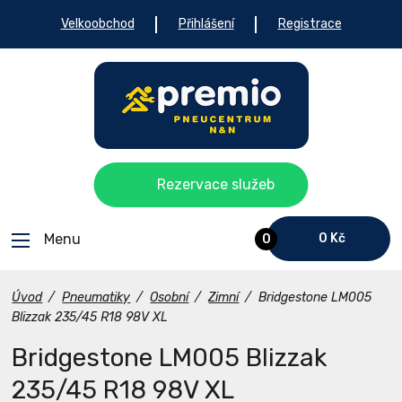
Velkoobchod
Přihlášení
Registrace
Rezervace služeb
Menu
0 Kč
0
Úvod
/
Pneumatiky
/
Osobní
/
Zimní
/
Bridgestone LM005
Blizzak 235/45 R18 98V XL
Bridgestone LM005 Blizzak
235/45 R18 98V XL