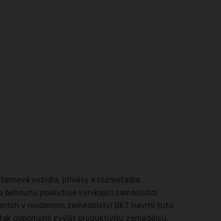
ternová vozidla, přívěsy a rozmetadla.
ce běhounu poskytuje vynikající samočisticí
íženích v moderním zemědělství BKT navrhl tuto
tak dopomohli zvýšit produktivitu zemědělců.