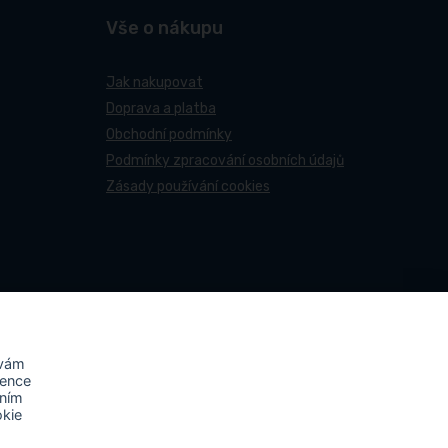
Vše o nákupu
Jak nakupovat
Doprava a platba
Obchodní podmínky
Podmínky zpracování osobních údajů
Zásady používání cookies
 vám
rence
áním
okie