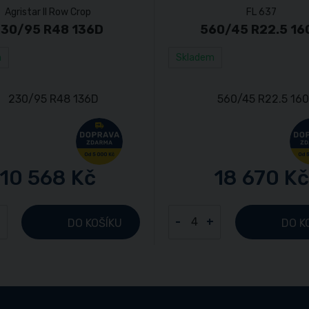
Agristar II Row Crop
FL 637
30/95 R48 136D
560/45 R22.5 16
m
Skladem
10 568 Kč
18 670 Kč
+
-
+
DO KOŠÍKU
DO K