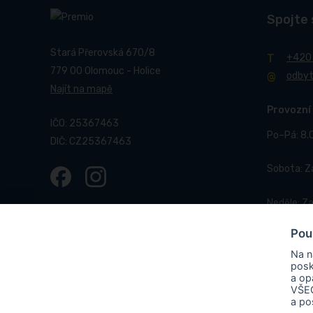
Spojte 
Stará Přerovská 670/8
+420
779 00 Olomouc - Holice
odby
Najít na mapě
Provozní
IČO: 25367463
Po–Pá: 8.
DIČ: CZ25367463
Sobota: 
Neděle: Z
Pou
Na n
posk
a op
VŠEC
© 2017-2026 Pneucentrum N&N.
Webové stránky realizo
a po