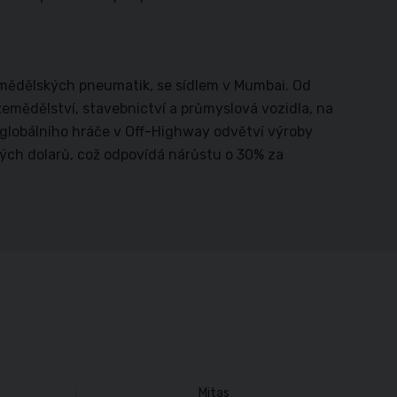
emědělských pneumatik, se sídlem v Mumbai. Od
zemědělství, stavebnictví a průmyslová vozidla, na
v globálního hráče v Off-Highway odvětví výroby
ých dolarů, což odpovídá nárůstu o 30% za
Mitas