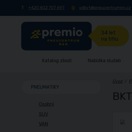
+420 602 707 697
odbyt@pneucentrumnn.cz
34 let
na trhu
Katalog zboží
Nabídka služeb
Úvod
/
P
PNEUMATIKY
BKT
Osobní
SUV
VAN