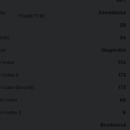
BKT
dla
Zemědělské
28
isku
26
kce
Diagonální
ý index
176
 index 2
173
 index (dvojitě)
173
ní index
A8
ní index 2
B
Bezdušová