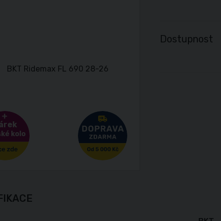
Dostupnost
árek
ké kolo
FIKACE