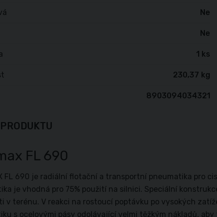
vá
Ne
Ne
a
1 ks
t
230,37 kg
8903094034321
 PRODUKTU
max FL 690
FL 690 je radiální flotační a transportní pneumatika pro cis
ka je vhodná pro 75% použití na silnici. Speciální konstruk
ti v terénu. V reakci na rostoucí poptávku po vysokých zat
ku s ocelovými pásy odolávající velmi těžkým nákladů, aby 