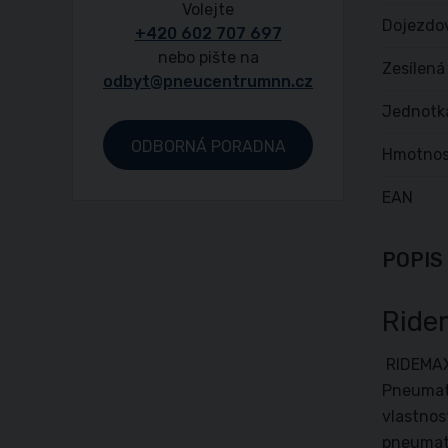
Volejte
Dojezdo
+420 602 707 697
nebo pište na
Zesílená
odbyt@pneucentrumnn.cz
Jednotk
ODBORNÁ PORADNA
Hmotnos
EAN
POPIS
Ride
RIDEMAX 
Pneumati
vlastnos
pneumati