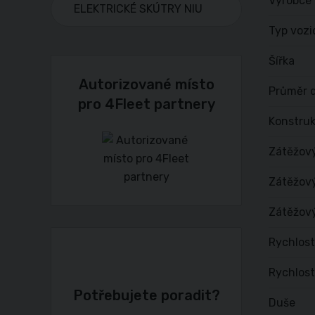
Výrobce
ELEKTRICKÉ SKÚTRY NIU
Typ vozi
Šířka
Autorizované místo
Průměr d
pro 4Fleet partnery
Konstru
Zátěžov
Zátěžový
Zátěžový
Rychlost
Rychlost
Potřebujete poradit?
Duše