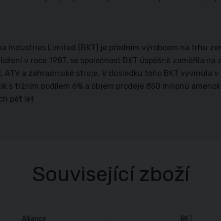
na Industries Limited (BKT) je předním výrobcem na trhu z
ložení v roce 1987, se společnost BKT úspěšně zaměřila na 
í, ATV a zahradnické stroje. V důsledku toho BKT vyvinula 
k s tržním podílem 6% a objem prodeje 850 milionů americk
ch pět let
Související zboží
Alliance
BKT