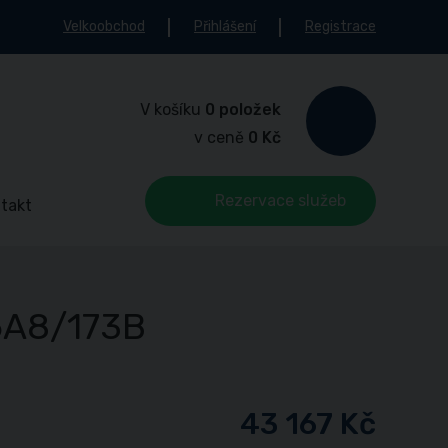
Velkoobchod
Přihlášení
Registrace
V košíku
0 položek
v ceně
0 Kč
Rezervace služeb
takt
6A8/173B
43 167 Kč