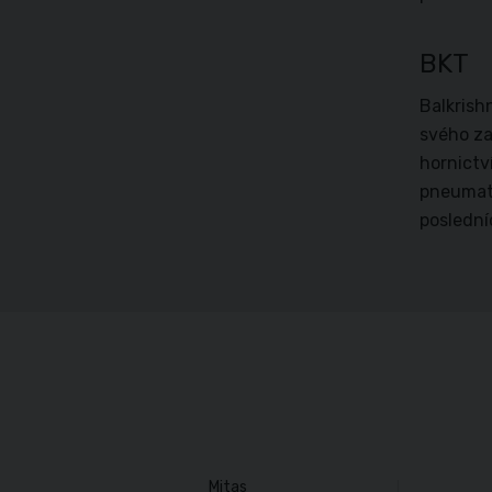
BKT
Balkrish
svého za
hornictv
pneumati
poslední
Mitas