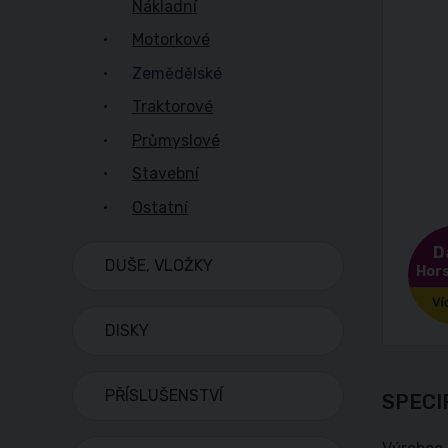
Nákladní
Motorkové
Zemědělské
Traktorové
Průmyslové
Stavební
Ostatní
D
DUŠE, VLOŽKY
Hors
DISKY
PŘÍSLUŠENSTVÍ
SPECI