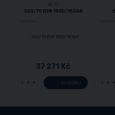
HC 70
520/70 R38 150D/153A8
2
Skladem
Sklade
37 271 Kč
-
+
-
DO KOŠÍKU