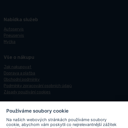
Nabídka služeb
Autoservis
Pneuservis
Myčka
Vše o nákupu
Jak nakupovat
Doprava a platba
Obchodní podmínky
Podmínky zpracování osobních údajů
Zásady používání cookies
Používáme soubory cookie
© 2017-2026 Pneucentrum N&N.
Na našich webových stránkách používáme soubory
Webové stránky realizoval
Matosoft
.
cookie, abychom vám poskytli co nejrelevantnější zážitek