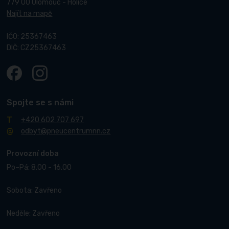
779 00 Olomouc - Holice
Najít na mapě
IČO: 25367463
DIČ: CZ25367463
Spojte se s námi
+420 602 707 697
odbyt@pneucentrumnn.cz
Provozní doba
Po–Pá: 8.00 - 16.00
Sobota: Zavřeno
Neděle: Zavřeno