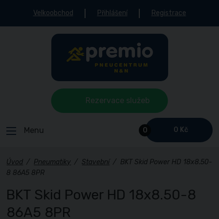
Velkoobchod
Přihlášení
Registrace
Rezervace služeb
Menu
0 Kč
0
Úvod
/
Pneumatiky
/
Stavební
/
BKT Skid Power HD 18x8.50-
8 86A5 8PR
BKT Skid Power HD 18x8.50-8
86A5 8PR