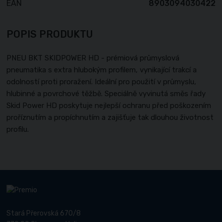
EAN
8903094030422
POPIS PRODUKTU
PNEU BKT SKIDPOWER HD - prémiová průmyslová
pneumatika s extra hlubokým profilem, vynikající trakcí a
odolností proti proražení. Ideální pro použití v průmyslu,
hlubinné a povrchové těžbě. Speciálně vyvinutá směs řady
Skid Power HD poskytuje nejlepší ochranu před poškozením
proříznutím a propíchnutím a zajišťuje tak dlouhou životnost
profilu.
Stará Přerovská 670/8