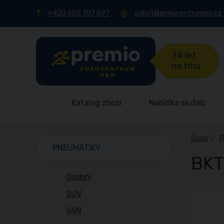
+420 602 707 697
odbyt@pneucentrumnn.cz
34 let
na trhu
Katalog zboží
Nabídka služeb
Úvod
/
P
PNEUMATIKY
BKT
Osobní
SUV
VAN