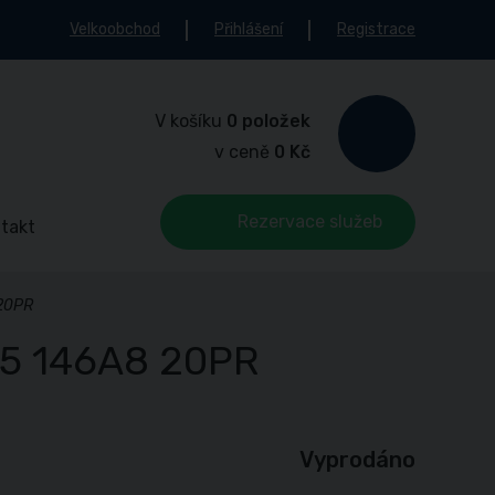
Velkoobchod
Přihlášení
Registrace
V košíku
0 položek
v ceně
0 Kč
Rezervace služeb
takt
 20PR
.5 146A8 20PR
Vyprodáno