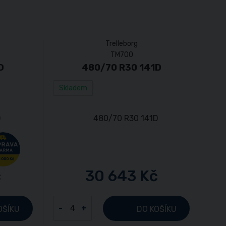
Trelleborg
TM700
D
480/70 R30 141D
Skladem
č
30 643 Kč
-
+
OŠÍKU
DO KOŠÍKU