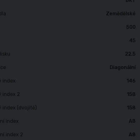
BKT
dla
Zemědělské
500
45
isku
22.5
kce
Diagonální
ý index
146
 index 2
158
 index (dvojitě)
158
ní index
A8
ní index 2
A8