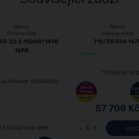
Alliance
Alliance
Flotation 328
Forestar 668 III
55-22.5 152A8/149B
710/55 R34 167
16PR
Skladem
m
Dárek
Horské
kolo
57 708 K
-
+
DO K