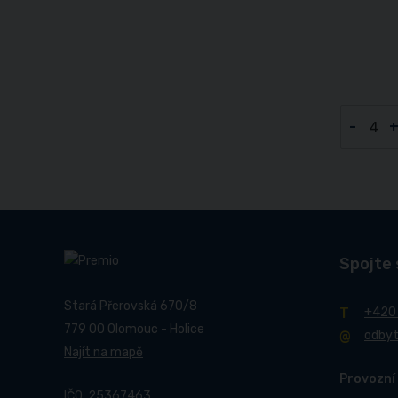
-
Spojte 
Stará Přerovská 670/8
+420
779 00 Olomouc - Holice
odby
Najít na mapě
Provozní
IČO: 25367463