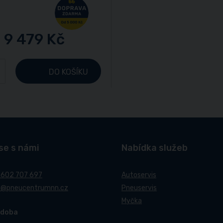
9 479 Kč
+
DO KOŠÍKU
se s námi
Nabídka služeb
 602 707 697
Autoservis
t@pneucentrumnn.cz
Pneuservis
Myčka
 doba