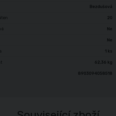
Bezdušová
áten
20
vá
Ne
Ne
a
1 ks
t
62,36 kg
8903094058518
Související zboží