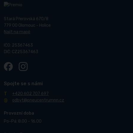
Stará Přerovská 670/8
779 00 Olomouc - Holice
Najít na mapě
IČO: 25367463
DIČ: CZ25367463
Spojte se s námi
+420 602 707 697
odbyt@pneucentrumnn.cz
Provozní doba
Po–Pá: 8.00 - 16.00