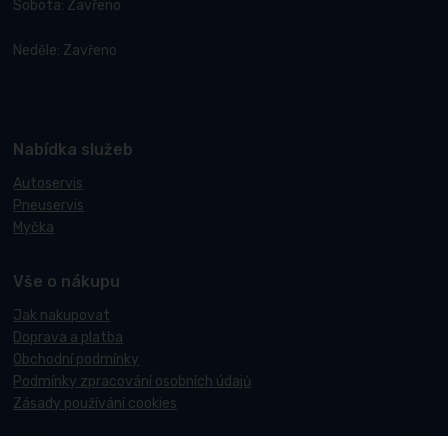
Sobota: Zavřeno
Neděle: Zavřeno
Nabídka služeb
Autoservis
Pneuservis
Myčka
Vše o nákupu
Jak nakupovat
Doprava a platba
Obchodní podmínky
Podmínky zpracování osobních údajů
Zásady používání cookies