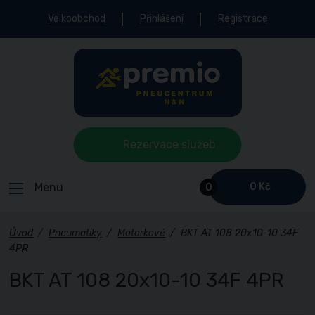
Velkoobchod
Přihlášení
Registrace
Rezervace služeb
Menu
0 Kč
0
Úvod
/
Pneumatiky
/
Motorkové
/
BKT AT 108 20x10-10 34F
4PR
BKT AT 108 20x10-10 34F 4PR