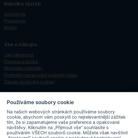
Nabídka služeb
Autoservis
Pneuservis
Myčka
Vše o nákupu
Jak nakupovat
Doprava a platba
Obchodní podmínky
Podmínky zpracování osobních údajů
Zásady používání cookies
Používáme soubory cookie
© 2017-2026 Pneucentrum N&N.
Na našich webových stránkách používáme soubory
Webové stránky realizoval
Matosoft
.
cookie, abychom vám poskytli co nejrelevantnější zážitek
tím, že si zapamatujeme vaše preference a opakované
návštěvy. Kliknutím na „Přijmout vše“ souhlasíte s
používáním VŠECH souborů cookie. Můžete však navštívit
„Nastavení“ souborů cookie a poskytnout kontrolovaný