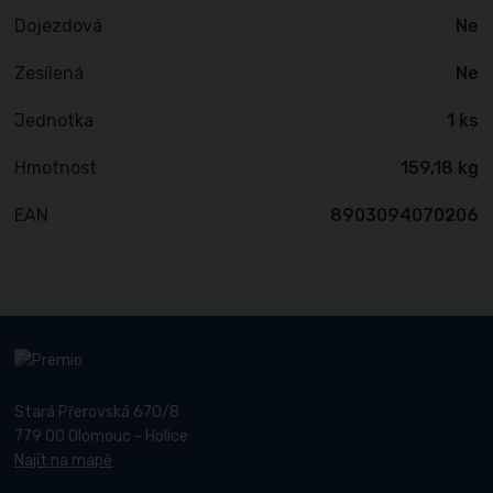
Dojezdová
Ne
Zesílená
Ne
Jednotka
1 ks
Hmotnost
159,18 kg
EAN
8903094070206
Stará Přerovská 670/8
779 00 Olomouc - Holice
Najít na mapě