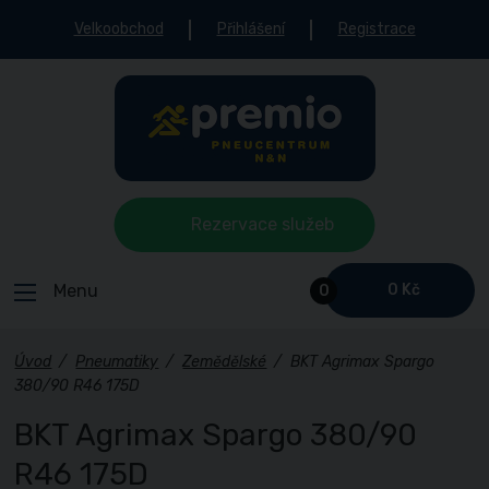
Velkoobchod
Přihlášení
Registrace
Rezervace služeb
Menu
0 Kč
0
Úvod
/
Pneumatiky
/
Zemědělské
/
BKT Agrimax Spargo
380/90 R46 175D
BKT Agrimax Spargo 380/90
R46 175D