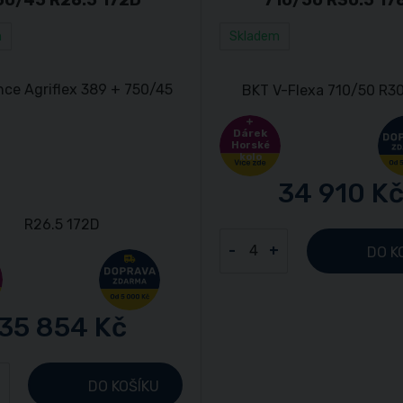
m
Skladem
Dárek
Horské
kolo
34 910 K
-
+
DO K
35 854 Kč
+
DO KOŠÍKU