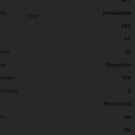
BKT
dla
Zemědělské
680
85
isku
32
kce
Diagonální
ý index
179
ní index
D
Bezdušová
vá
Ne
Ne