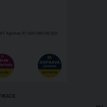
árek
ké kolo
FIKACE