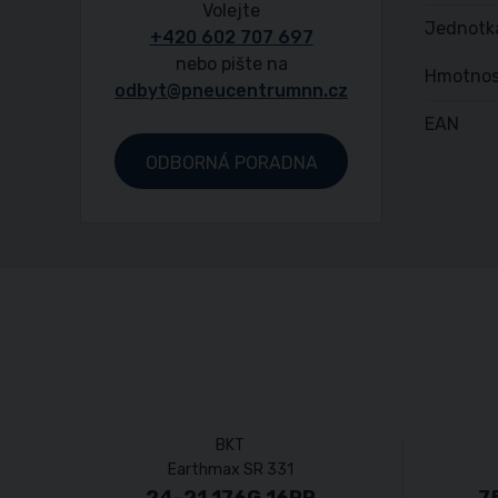
Volejte
Jednotk
+420 602 707 697
nebo pište na
Hmotnos
odbyt@pneucentrumnn.cz
EAN
ODBORNÁ PORADNA
BKT
Earthmax SR 331
24-21 176G 16PR
7