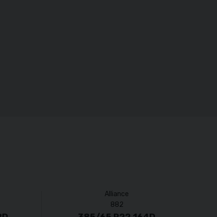
Alliance
882
8D
385/65 R22 164D