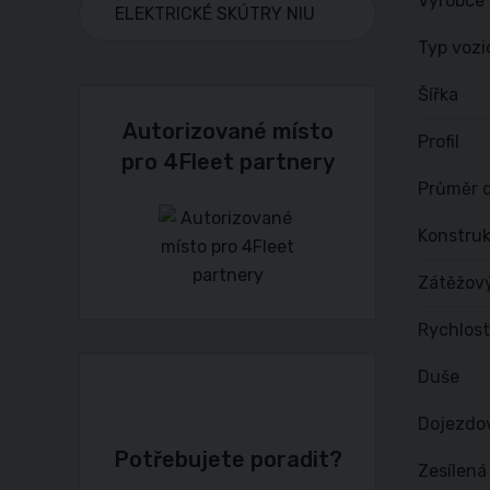
Výrobce
ELEKTRICKÉ SKÚTRY NIU
Typ vozi
Šířka
Autorizované místo
Profil
pro 4Fleet partnery
Průměr d
Konstru
Zátěžov
Rychlost
Duše
Dojezdo
Potřebujete poradit?
Zesílená