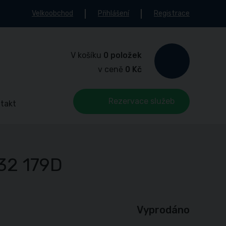
Velkoobchod
Přihlášení
Registrace
V košíku
0 položek
v ceně
0 Kč
Rezervace služeb
takt
32 179D
Vyprodáno