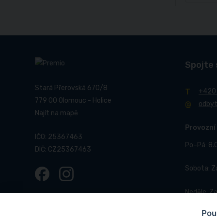
Spojte 
Stará Přerovská 670/8
+420
779 00 Olomouc - Holice
odby
Najít na mapě
Provozní
IČO: 25367463
Po–Pá: 8.
DIČ: CZ25367463
Sobota: 
Neděle: Z
Pou