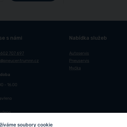
se s námi
Nabídka služeb
 602 707 697
Autoservis
t@pneucentrumnn.cz
Pneuservis
Myčka
 doba
00 - 16.00
Zavřeno
avřeno
žíváme soubory cookie