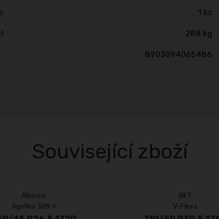
a
1 ks
t
288 kg
8903094065486
Související zboží
Alliance
BKT
Agriflex 389 +
V-Flexa
50/45 R26.5 172D
710/50 R30.5 17