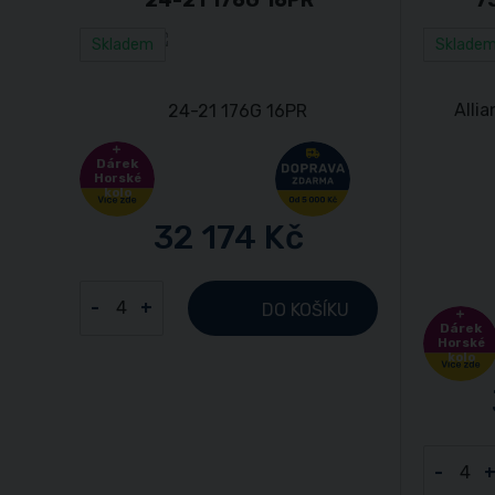
Skladem
Sklade
Dárek
Horské
kolo
32 174 Kč
-
+
DO KOŠÍKU
Dárek
Horské
kolo
-