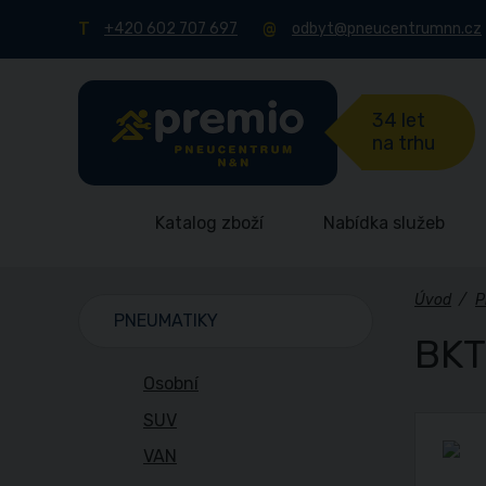
+420 602 707 697
odbyt@pneucentrumnn.cz
34 let
na trhu
Katalog zboží
Nabídka služeb
Úvod
/
P
PNEUMATIKY
BKT
Osobní
SUV
VAN