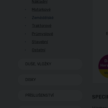
Nákladní
Motorkové
Zemědělské
Traktorové
Průmyslové
Stavební
Ostatní
D
DUŠE, VLOŽKY
Hors
DISKY
PŘÍSLUŠENSTVÍ
SPECI