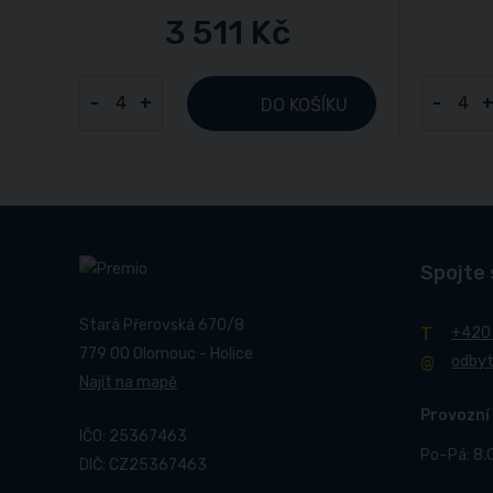
3 511 Kč
-
+
-
DO KOŠÍKU
Spojte 
Stará Přerovská 670/8
+420
779 00 Olomouc - Holice
odby
Najít na mapě
Provozní
IČO: 25367463
Po–Pá: 8.
DIČ: CZ25367463