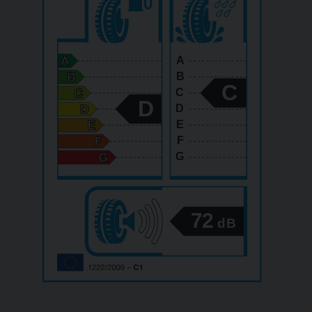
A
B
C
C
D
D
E
F
G
72
dB