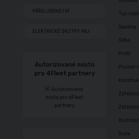
Výrobce
PŘÍSLUŠENSTVÍ
Typ vozi
Sezóna
ELEKTRICKÉ SKÚTRY NIU
Šířka
Profil
Autorizované místo
Průměr d
pro 4Fleet partnery
Konstru
Zátěžov
Zátěžový
Rychlost
Duše