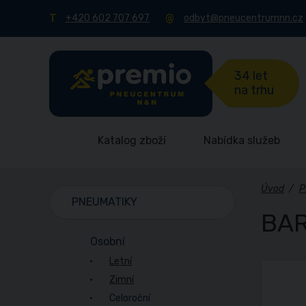
+420 602 707 697
odbyt@pneucentrumnn.cz
34 let
na trhu
Katalog zboží
Nabídka služeb
Úvod
/
P
PNEUMATIKY
BAR
Osobní
Letní
Zimní
Celoroční