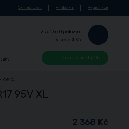
Velkoobchod
Přihlášení
Registrace
V košíku
0 položek
v ceně
0 Kč
Rezervace služeb
takt
7 95V XL
17 95V XL
2 368 Kč