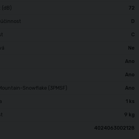
 (dB)
72
 účinnost
D
st
C
vá
Ne
Ano
Ano
Mountain-Snowflake (3PMSF)
Ano
a
1 ks
t
9 kg
4024063002128