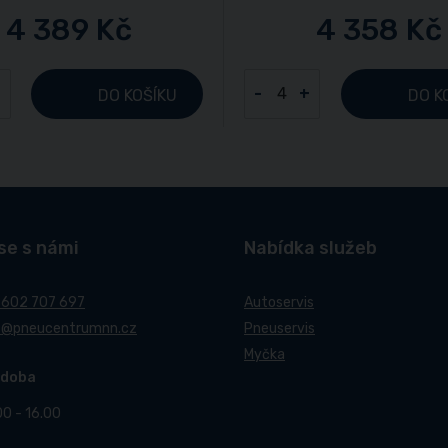
4 389 Kč
4 358 Kč
+
-
+
DO KOŠÍKU
DO K
se s námi
Nabídka služeb
 602 707 697
Autoservis
t@pneucentrumnn.cz
Pneuservis
Myčka
 doba
00 - 16.00