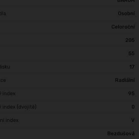
BARUM
dla
Osobní
Celoroční
205
55
isku
17
kce
Radiální
ý index
95
 index (dvojitě)
0
ní index
V
Bezdušová