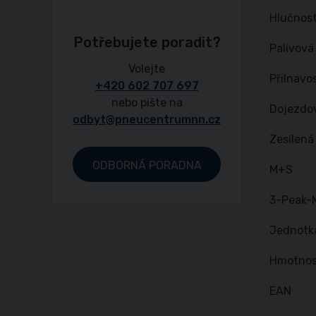
Hlučnost
Potřebujete poradit?
Palivová
Volejte
Přilnavo
+420 602 707 697
nebo pište na
Dojezdo
odbyt@pneucentrumnn.cz
Zesílená
ODBORNÁ PORADNA
M+S
3-Peak-
Jednotk
Hmotnos
EAN