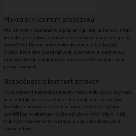
Mokrá silnice není překážkou
Pro zamezení obávanému aquaplaningu, kdy automobil ztratí
kontakt s vozovkou a stává se téměř neovladatelným, přišla
společnost Barum s moderním designem odvodových
drážek, které lépe dostávají vodu z běhounu a maximalizují
styčnou plochu pneumatiky s vozovkou. Pro bezpečnou a
pohodlnou jízdu.
Bezpečnost a komfort zároveň
Výše popsané bezpečností prvky nezabránily tomu, aby vaše
jízda zůstala jistá a komfortní. Kromě důrazu na zvýšení
kontaktu s vozovkou odvodem vody a sněhu se výrobce
zaměřil i na minimalizaci hlučnosti výsledného řešení. Nižší
hluk totiž znamená méně stresu a více pohodlí pro vás i
spolucestující.