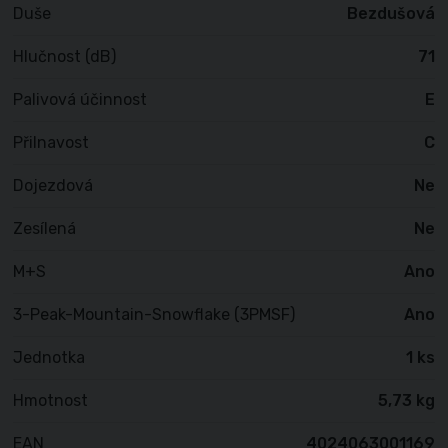
Duše
Bezdušová
Hlučnost (dB)
71
Palivová účinnost
E
Přilnavost
C
Dojezdová
Ne
Zesílená
Ne
M+S
Ano
3-Peak-Mountain-Snowflake (3PMSF)
Ano
Jednotka
1 ks
Hmotnost
5,73 kg
EAN
4024063001169