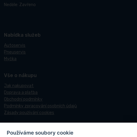
Neděle: Zavřeno
Nabídka služeb
Autoservis
Pneuservis
Myčka
Vše o nákupu
Jak nakupovat
Doprava a platba
Obchodní podmínky
Podmínky zpracování osobních údajů
Zásady používání cookies
Používáme soubory cookie
© 2017-2026 Pneucentrum N&N.