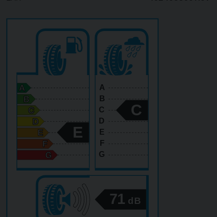
A
B
C
C
D
E
E
F
G
71
dB