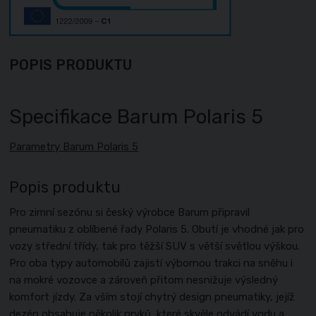
POPIS PRODUKTU
Specifikace
Barum Polaris 5
Parametry Barum Polaris 5
Popis produktu
Pro zimní sezónu si český výrobce Barum připravil
pneumatiku z oblíbené řady Polaris 5. Obutí je vhodné jak pro
vozy střední třídy, tak pro těžší SUV s větší světlou výškou.
Pro oba typy automobilů zajistí výbornou trakci na sněhu i
na mokré vozovce a zároveň přitom nesnižuje výsledný
komfort jízdy. Za vším stojí chytrý design pneumatiky, jejíž
dezén obsahuje několik prvků, které skvěle odvádí vodu a