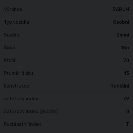
Výrobce
BARUM
Typ vozidla
Osobní
Sezóna
Zimní
Šířka
165
Profil
70
Průměr disku
13
Konstrukce
Radiální
Zátěžový index
79
Zátěžový index (dvojitě)
0
Rychlostní index
T