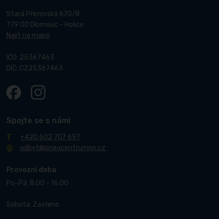
Stará Přerovská 670/8
779 00 Olomouc - Holice
Najít na mapě
IČO: 25367463
DIČ: CZ25367463
Spojte se s námi
+420 602 707 697
odbyt@pneucentrumnn.cz
Provozní doba
Po–Pá: 8.00 - 16.00
Sobota: Zavřeno