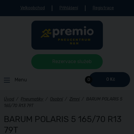
Velkoobchod
Přihlášení
Registrace
Rezervace služeb
Menu
0 Kč
0
Úvod
/
Pneumatiky
/
Osobní
/
Zimní
/
BARUM POLARIS 5
165/70 R13 79T
BARUM POLARIS 5 165/70 R13
79T