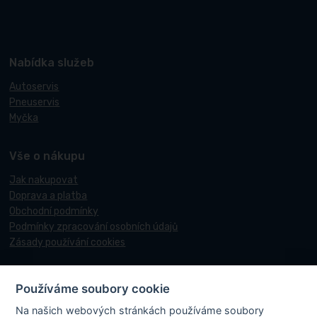
Nabídka služeb
Autoservis
Pneuservis
Myčka
Vše o nákupu
Jak nakupovat
Doprava a platba
Obchodní podmínky
Podmínky zpracování osobních údajů
Zásady používání cookies
Používáme soubory cookie
© 2017-2026 Pneucentrum N&N.
Na našich webových stránkách používáme soubory
Webové stránky realizoval
Matosoft
.