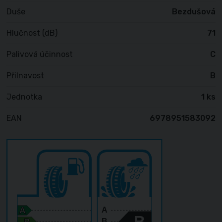
Duše
Bezdušová
Hlučnost (dB)
71
Palivová účinnost
C
Přilnavost
B
Jednotka
1 ks
EAN
6978951583092
A
B
B