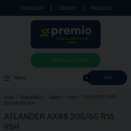
Velkoobchod
Přihlášení
Registrace
Rezervace služeb
Menu
0 Kč
0
Úvod
/
Pneumatiky
/
Osobní
/
Letní
/
ATLANDER AX88
205/65 R16 95H
ATLANDER AX88 205/65 R16
95H