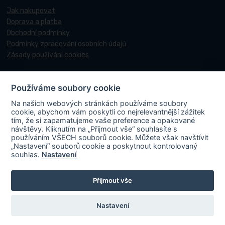
Jak nakupovat
Doprava a platba
Obchodní podmínky
Podmínky zpracování osobních údajů
Zásady používání cookies
Používáme soubory cookie
© 2017-2026 Pneucentrum N&N.
Na našich webových stránkách používáme soubory
Webové stránky realizoval
Matosoft
.
cookie, abychom vám poskytli co nejrelevantnější zážitek
tím, že si zapamatujeme vaše preference a opakované
návštěvy. Kliknutím na „Přijmout vše“ souhlasíte s
používáním VŠECH souborů cookie. Můžete však navštívit
„Nastavení“ souborů cookie a poskytnout kontrolovaný
PNEUCENTRUM N & N s. r. o.
ve spolupráci s Ministerstvem průmyslu a
souhlas.
Nastavení
obchodu v rámci Národního plánu obnovy účastní projektu s názvem
„FVE-PNEUCENTRUM NN-OLOMOUC“, rgč.
Přijmout vše
CZ.31.3.0/0.0/0.0/22_001/0006195
. Projekt je spolufinancován
Evropskou unií. V rámci projektu byla na střechu místa podnikání
instalována fotovoltaická elektrárna vč. akumulace s cílem zvýšit využití
Nastavení
obnovitelných zdrojů energie a energetickou soběstačnost.