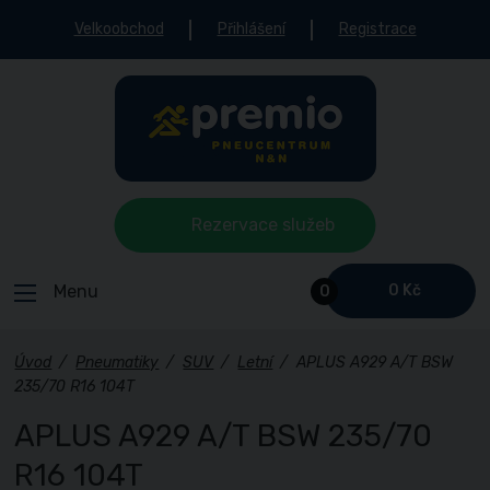
Velkoobchod
Přihlášení
Registrace
Rezervace služeb
Menu
0 Kč
0
Úvod
/
Pneumatiky
/
SUV
/
Letní
/
APLUS A929 A/T BSW
235/70 R16 104T
APLUS A929 A/T BSW 235/70
R16 104T