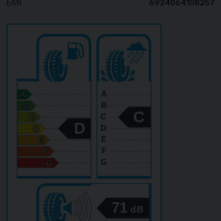
EAN
6924064108257
A
B
C
C
D
D
E
F
G
71
dB