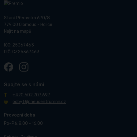
Stará Přerovská 670/8
779 00 Olomouc - Holice
Najít na mapě
IČO: 25367463
DIČ: CZ25367463
Spojte se s námi
+420 602 707 697
odbyt@pneucentrumnn.cz
Provozní doba
Po–Pá: 8.00 - 16.00