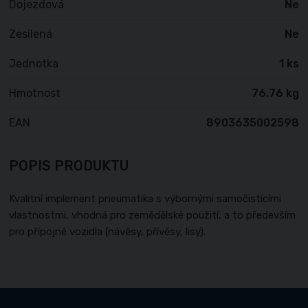
Dojezdová
Ne
Zesílená
Ne
Jednotka
1 ks
Hmotnost
76,76 kg
EAN
8903635002598
POPIS PRODUKTU
Kvalitní implement pneumatika s výbornými samočistícími
vlastnostmi, vhodná pro zemědělské použití, a to především
pro přípojné vozidla (návěsy, přívěsy, lisy).