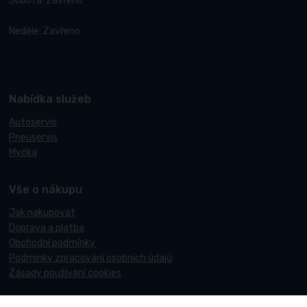
Sobota: Zavřeno
Neděle: Zavřeno
Nabídka služeb
Autoservis
Pneuservis
Myčka
Vše o nákupu
Jak nakupovat
Doprava a platba
Obchodní podmínky
Podmínky zpracování osobních údajů
Zásady používání cookies