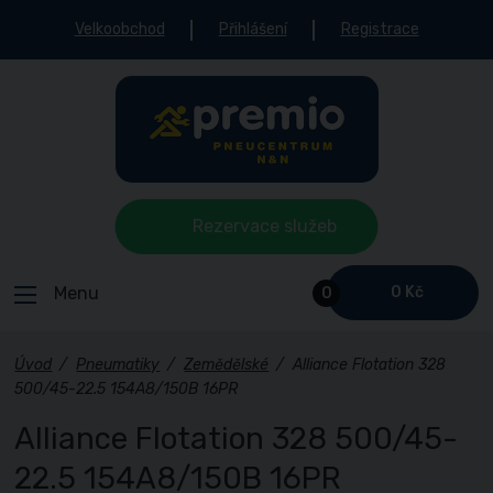
Velkoobchod
Přihlášení
Registrace
Rezervace služeb
Menu
0 Kč
0
Úvod
/
Pneumatiky
/
Zemědělské
/
Alliance Flotation 328
500/45-22.5 154A8/150B 16PR
Alliance Flotation 328 500/45-
22.5 154A8/150B 16PR