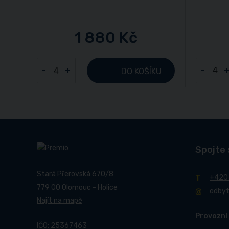
1 880 Kč
-
-
+
DO KOŠÍKU
Spojte 
Stará Přerovská 670/8
+420
779 00 Olomouc - Holice
odby
Najít na mapě
Provozní
IČO: 25367463