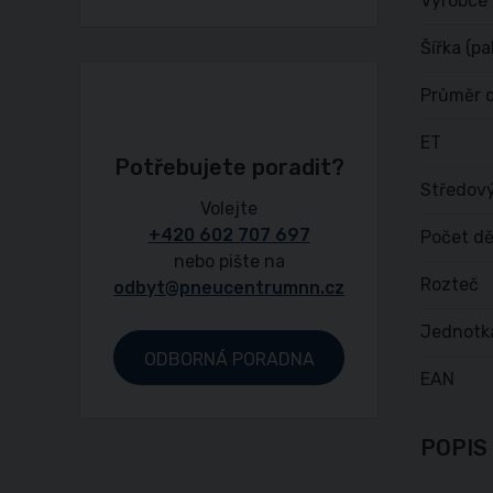
Výrobce
Šířka (pa
Průměr d
ET
Potřebujete poradit?
Středový
Volejte
+420 602 707 697
Počet dě
nebo pište na
Rozteč
odbyt@pneucentrumnn.cz
Jednotk
ODBORNÁ PORADNA
EAN
POPIS