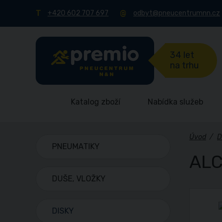
+420 602 707 697
odbyt@pneucentrumnn.cz
34 let
na trhu
Katalog zboží
Nabídka služeb
Úvod
/
D
PNEUMATIKY
ALC
DUŠE, VLOŽKY
DISKY