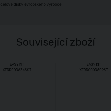
 ocelové disky evropského výrobce
Související zboží
EASY KIT
EASY KIT
XFRR00R634SST
XFRR000R509ST