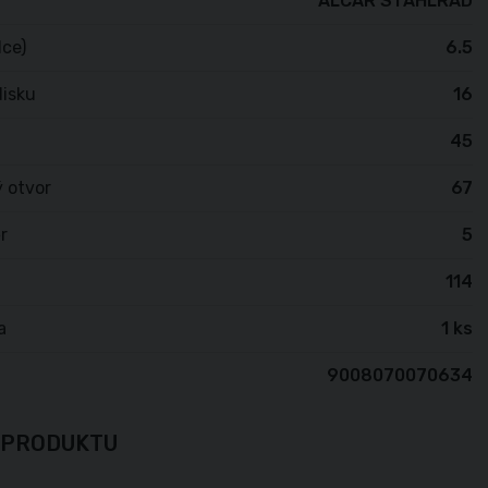
ALCAR STAHLRAD
lce)
6.5
isku
16
45
 otvor
67
r
5
114
a
1 ks
9008070070634
 PRODUKTU