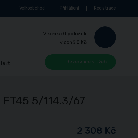
Velkoobchod
Přihlášení
Registrace
V košíku
0 položek
v ceně
0 Kč
Rezervace služeb
takt
ET45 5/114.3/67
2 308 Kč