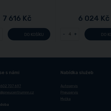
7 616 Kč
6 024 Kč
+
-
+
DO KOŠÍKU
DO K
se s námi
Nabídka služeb
 602 707 697
Autoservis
t@pneucentrumnn.cz
Pneuservis
Myčka
 doba