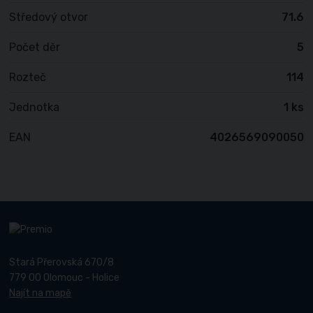
Středový otvor
71.6
Počet děr
5
Rozteč
114
Jednotka
1 ks
EAN
4026569090050
Stará Přerovská 670/8
779 00 Olomouc - Holice
Najít na mapě