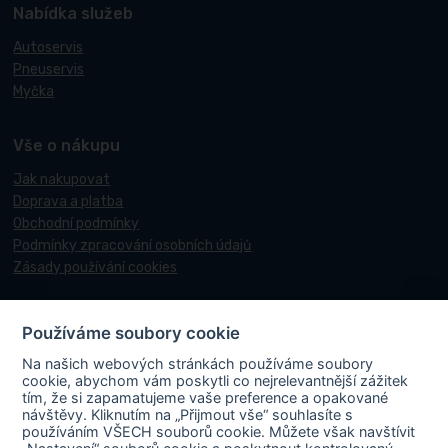
Nabídka služeb
Autoservis
Pneuservis
Myčka
Vše o nákupu
Jak nakupovat
Doprava a platba
Obchodní podmínky
Podmínky zpracování osobních údajů
Zásady používání cookies
Používáme soubory cookie
© 2017-2026 Pneucentrum N&N.
Na našich webových stránkách používáme soubory
Webové stránky realizoval
Matosoft
.
cookie, abychom vám poskytli co nejrelevantnější zážitek
tím, že si zapamatujeme vaše preference a opakované
návštěvy. Kliknutím na „Přijmout vše“ souhlasíte s
používáním VŠECH souborů cookie. Můžete však navštívit