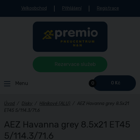
Velkoobchod
Přihlášení
Registrace
Rezervace služeb
Menu
0 Kč
0
Úvod
/
Disky
/
Hliníkové (ALU)
/
AEZ Havanna grey 8.5x21
ET45 5/114.3/71.6
AEZ Havanna grey 8.5x21 ET45
5/114.3/71.6