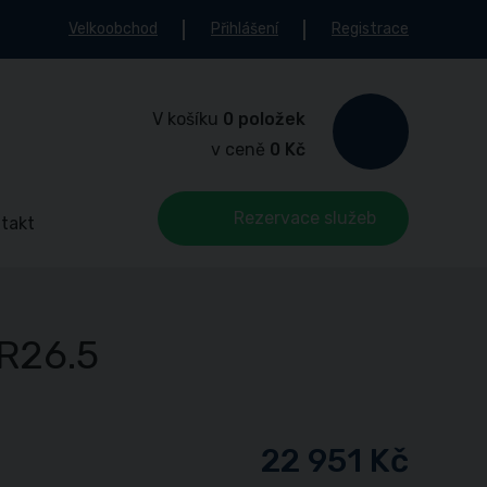
Velkoobchod
Přihlášení
Registrace
V košíku
0 položek
v ceně
0 Kč
Rezervace služeb
takt
 R26.5
22 951 Kč