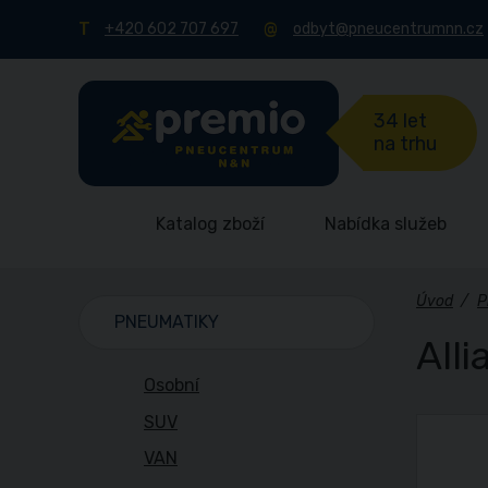
+420 602 707 697
odbyt@pneucentrumnn.cz
34 let
na trhu
Katalog zboží
Nabídka služeb
Úvod
/
P
PNEUMATIKY
All
Osobní
SUV
VAN