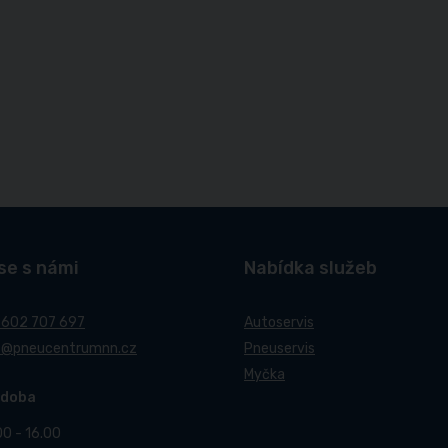
se s námi
Nabídka služeb
 602 707 697
Autoservis
t@pneucentrumnn.cz
Pneuservis
Myčka
 doba
00 - 16.00