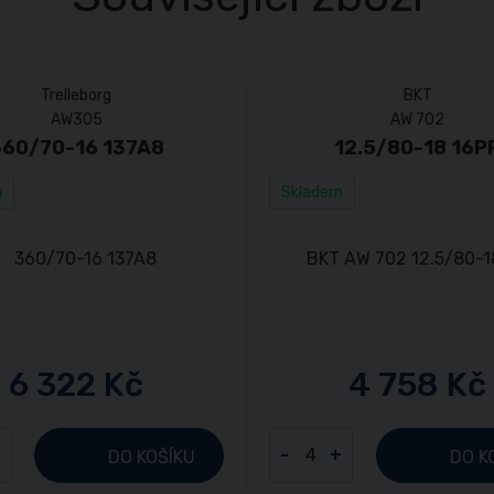
Trelleborg
BKT
AW305
AW 702
360/70-16 137A8
12.5/80-18 16P
m
Skladem
6 322 Kč
4 758 Kč
+
-
+
DO KOŠÍKU
DO K