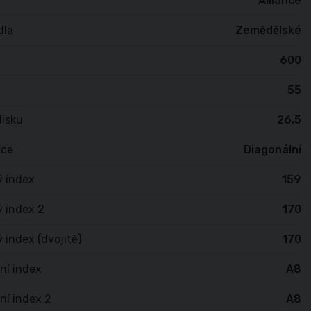
Alliance
dla
Zemědělské
600
55
isku
26.5
kce
Diagonální
ý index
159
 index 2
170
 index (dvojitě)
170
ní index
A8
ní index 2
A8