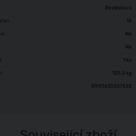
Bezdušová
áten
16
vá
Ne
Ne
a
1 ks
t
125,2 kg
8903635027522
Související zboží