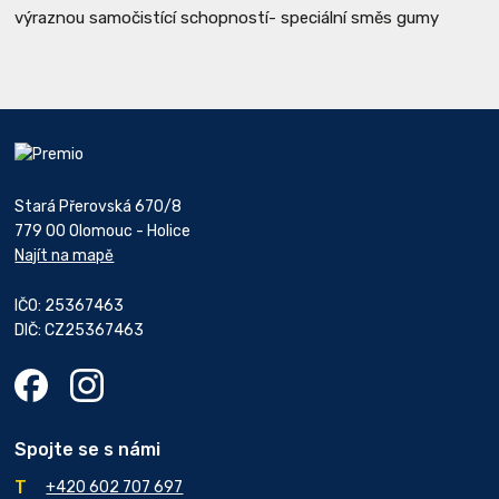
výraznou samočistící schopností- speciální směs gumy
Stará Přerovská 670/8
779 00 Olomouc - Holice
Najít na mapě
IČO: 25367463
DIČ: CZ25367463
Spojte se s námi
+420 602 707 697