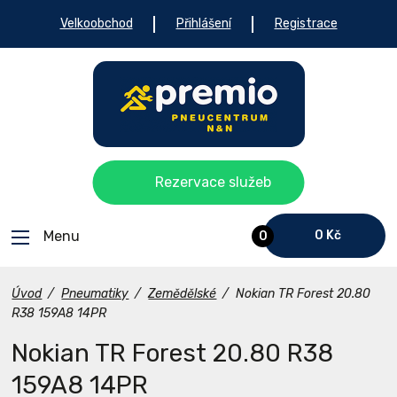
Velkoobchod
Přihlášení
Registrace
Rezervace služeb
Menu
0 Kč
0
Úvod
/
Pneumatiky
/
Zemědělské
/
Nokian TR Forest 20.80
R38 159A8 14PR
Nokian TR Forest 20.80 R38
159A8 14PR